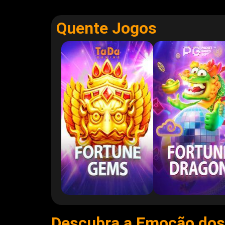
Quente Jogos
Descubra a Emoção dos