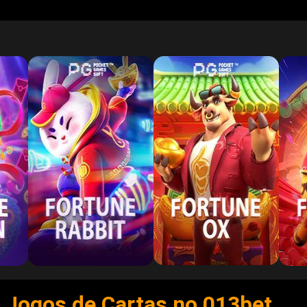
 Jogos de Cartas no 013bet