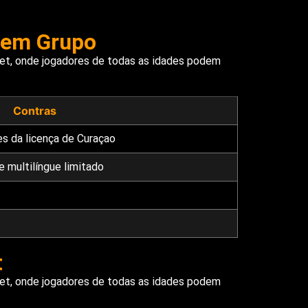
 em Grupo
3bet, onde jogadores de todas as idades podem
Contras
s da licença de Curaçao
 multilíngue limitado
t
3bet, onde jogadores de todas as idades podem