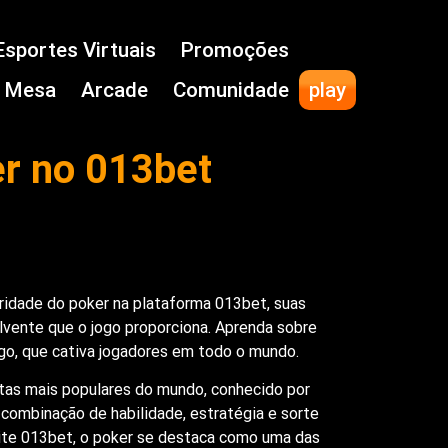
Esportes Virtuais
Promoções
e Mesa
Arcade
Comunidade
play
r no 013bet
aridade do poker na plataforma 013bet, suas
olvente que o jogo proporciona. Aprenda sobre
ogo, que cativa jogadores em todo o mundo.
rtas mais populares do mundo, conhecido por
 combinação de habilidade, estratégia e sorte
site 013bet, o poker se destaca como uma das