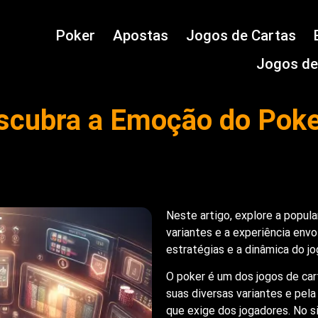
Poker
Apostas
Jogos de Cartas
Jogos d
escubra a Emoção do Poke
Neste artigo, explore a popul
variantes e a experiência env
estratégias e a dinâmica do j
O poker é um dos jogos de ca
suas diversas variantes e pela
que exige dos jogadores. No 