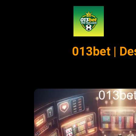
013bet | D